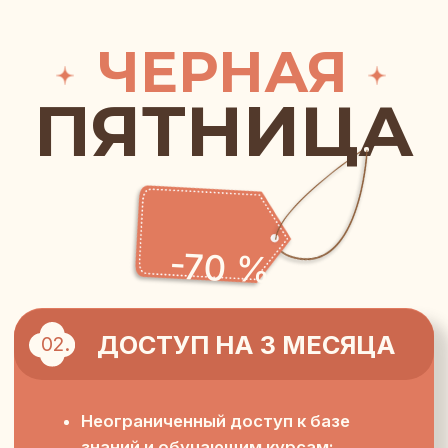
ЧЕРНАЯ
ПЯТНИЦА
-70 %
ДОСТУП НА 3 МЕСЯЦА
02.
Неограниченный доступ к базе
знаний и обучающим курсам:
мама+ребенок
Участие в живых вебинарах
от ведущих врачей
Экспертная поддержка:
персональные консультации
и ответы на вопросы в чате
Доступ к эксклюзивному блоку для пап