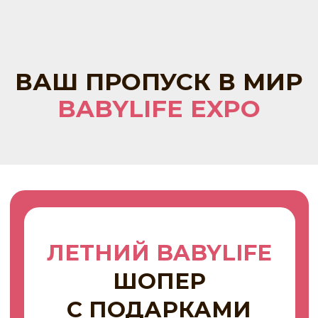
ЛЕТНИЙ BABYLIFE
ШОПЕР
С ПОДАРКАМИ
Ограниченное количество
15 шт
Шоппер BabyLifeExpo
Непромокаемая сумочка
(Оксфорд)
Бомбочка для ванны BabyLifeExpo
× БАПА
1 месяц подписки «Родители 360»
онлайн помощник для мам и пап
22 подарка от бренда:
Chicco, Weleda, Paomma, Synergetic,