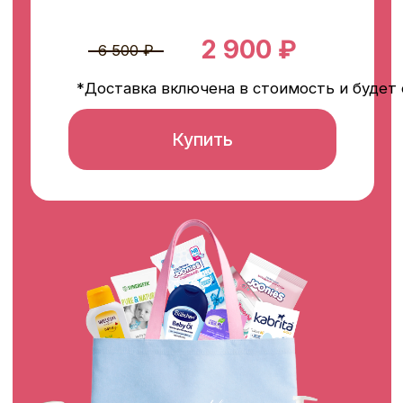
ЛЕТНИЙ НАБОР
BABYLIFE EXPO
Ограниченное количество
3 шт
Максимум пользы за минимум.
То, что
пригодится и на пляже, и дома, и в
круглосуточном режиме «мама в ресурсе».
Непромокаемая сумка-
шоппер+сумочка
(состав)
Бомбочка для ванны
(состав
)