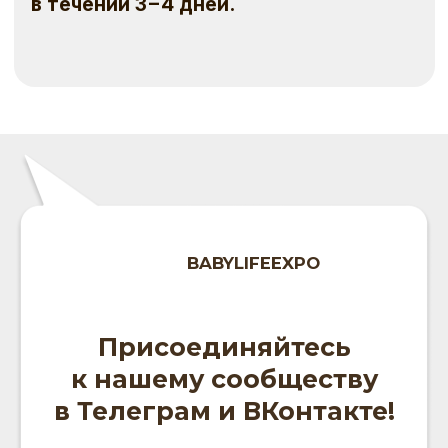
порочащими честь, достоинство и деловую
репутацию.
ИП КОЖЕВНИКОВА АННА ВЛАДИМИРОВНА
ИНН:
711111012584
НОМЕР СЧЁТА:
40802810901770012636
ВАЛЮТА:
RUR
БАНК:
АО "АЛЬФА-БАНК"
БИК:
044525593
КОРРЕСПОНДЕНТСКИЙ СЧЁТ:
30101810200000000593
ПОЛИТИКА КОНФИДЕНЦИАЛЬНОСТИ
ПУБЛИЧНАЯ ОФЕРТА
ПОЛЬЗОВАТЕЛЬСКОЕ СОГЛАШЕНИЕ
СОГЛАСИЕ НА ОБРАБОТКУ
ПЕРСОНАЛЬНЫХ ДАННЫХ