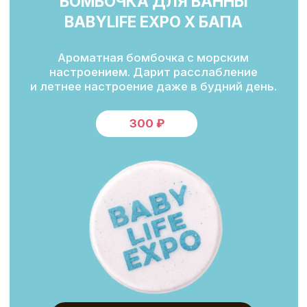
СОГЛАСИЕ НА ФОТО- И ВИДЕОСЪЕМКУ
В соответствии со ст. 152.1 Гражданского
кодекса РФ и Федеральным законом
от 27.07.2006 № 152-ФЗ «О персональных
данных»:
На выставке BabyLifeExpo ведется фото-
и видеосъемка. Материалы публикуются
на официальном сайте
babylifeexpo.ru
,
в официальных сообществах организатора
в социальных сетях (Telegram, ВКонтакте),