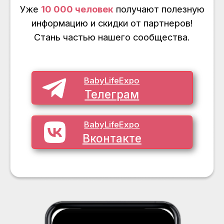
BABYLIFE EXPO
МАГАЗИН
Посетителям
Мерч
Участникам
Наборы
СОЦСЕТИ
Телеграм
Вконтакте