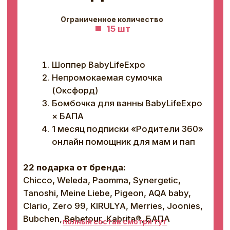
Tanoshi, Meine Liebe, Pigeon, AQA baby,
Clario, Zero 99, KIRULYA, Merries, Joonies,
Bubchen, Bebetour, Kabrita®, БАПА
полный состав смотри тут
2 900 ₽
6 500 ₽
*Доставка включена в стоимость и будет осуществлена после 1
Купить