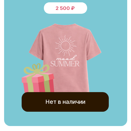
Нет в наличии
БОМБОЧКА ДЛЯ ВАННЫ
BABYLIFE EXPO Х БАПА
Ароматная бомбочка с морским
настроением. Дарит расслабление
и летнее настроение даже в будний день.
300
₽