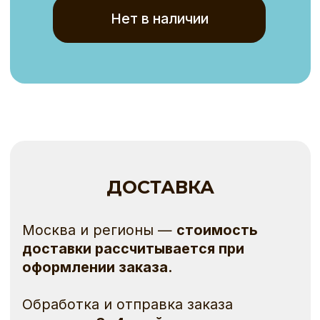
а также могут использоваться
в информационных и презентационных целях.
Регистрируясь на Сайте, приобретая билет
(сувенирную продукцию) либо проходя
на территорию проведения мероприятия,
Посетитель:
— подтверждает свое согласие на фото-
и видеосъемку;
— дает согласие на обнародование
и дальнейшее использование своих
изображений, а также изображений своих
несовершеннолетних детей (в случае
их сопровождения) в указанных выше целях
безвозмездно.
Посетитель, не согласный с фото-
и видеосъемкой, обязан письменно уведомить
об этом организатора на стойке информации
до входа на мероприятие и самостоятельно
избегать попадания в кадр.
Организатор гарантирует, что изображения
не будут использоваться способами,