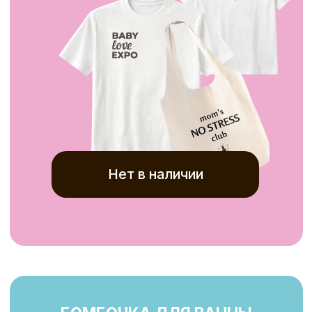
Телеграм
BabyLifeExpo
Вконтакте