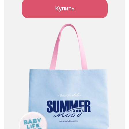
Нет в наличии
ФУТБОЛКА BABYLIFE EXPO Х MА +
ШОПЕР С ПОДАРКОМ
2 000
₽